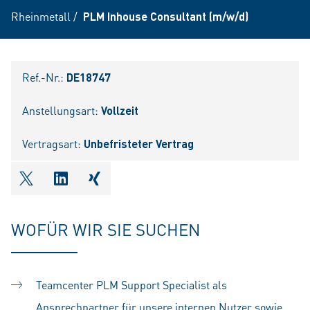
Rheinmetall
/
PLM Inhouse Consultant (m/w/d)
Ref.-Nr.:
DE18747
Anstellungsart:
Vollzeit
Vertragsart:
Unbefristeter Vertrag
shareOntwitter
shareOnlinkedIn
shareOnxing
WOFÜR WIR SIE SUCHEN
Teamcenter PLM Support Specialist als
Ansprechpartner für unsere internen Nutzer sowie