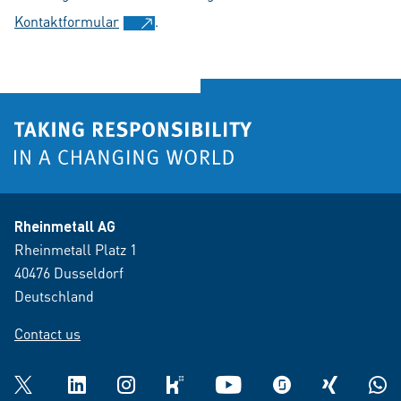
Kontaktformular
.
Rheinmetall AG
Rheinmetall Platz 1
40476 Dusseldorf
Deutschland
Contact us
Twitter
LinkedIn
Instagram
kununu
YouTube
glassdoor
XING
What