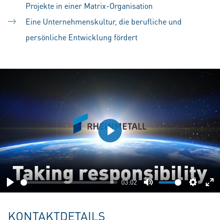
Projekte in einer Matrix-Organisation
Eine Unternehmenskultur, die berufliche und
persönliche Entwicklung fördert
Play
03:02
Play
Mute
Setting
En
fu
KONTAKTDETAILS