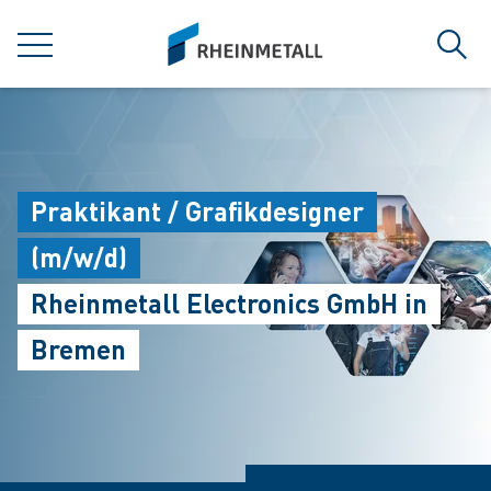
jumpToMain
siteLogo
MENÜ
Such
Praktikant / Grafikdesigner
(m/w/d)
Rheinmetall Electronics GmbH in
Bremen