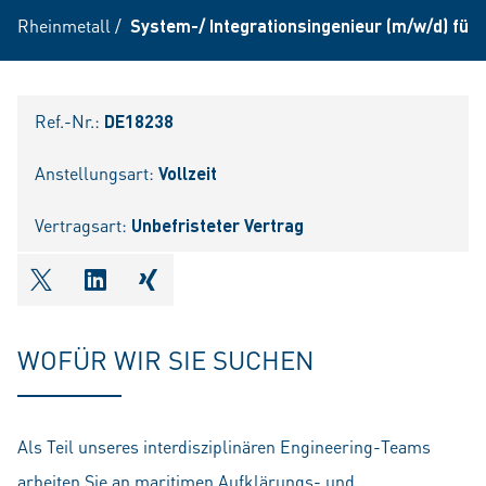
Rheinmetall
/
System-/ Integrationsingenieur (m/w/d) fü
Ref.-Nr.:
DE18238
Anstellungsart:
Vollzeit
Vertragsart:
Unbefristeter Vertrag
shareOntwitter
shareOnlinkedIn
shareOnxing
WOFÜR WIR SIE SUCHEN
Als Teil unseres interdisziplinären Engineering-Teams
arbeiten Sie an maritimen Aufklärungs- und