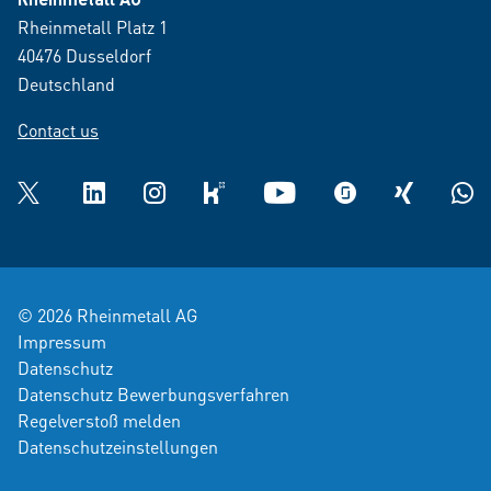
Rheinmetall Platz 1
40476 Dusseldorf
Deutschland
Contact us
Twitter
LinkedIn
Instagram
kununu
YouTube
glassdoor
XING
What
© 2026 Rheinmetall AG
Impressum
Datenschutz
Datenschutz Bewerbungsverfahren
Regelverstoß melden
Datenschutzeinstellungen