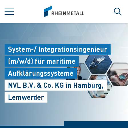
jumpToMain
siteLogo
MENÜ
Such
System-/ Integrationsingenieur
(m/w/d) für maritime
Aufklärungssysteme
NVL B.V. & Co. KG in Hamburg,
Lemwerder