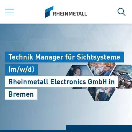
jumpToMain
siteLogo
MENÜ
Such
Technik Manager für Sichtsysteme
(m/w/d)
Rheinmetall Electronics GmbH in
Bremen