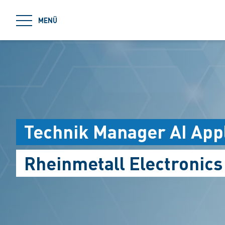
jumpToMain
MENÜ
Technik Manager AI Appl
Rheinmetall Electronic