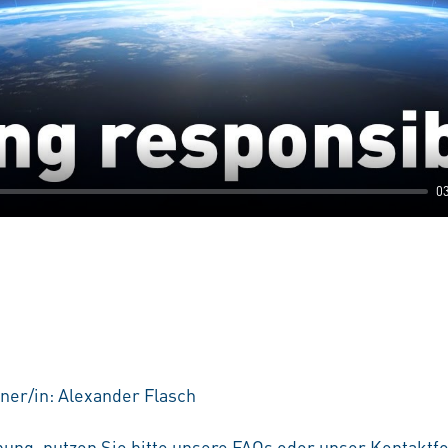
0
ner/in: Alexander Flasch
ung, nutzen Sie bitte unsere
FAQs
oder unser
Kontaktf