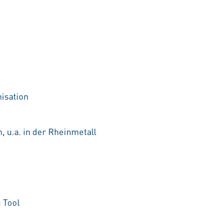
nisation
, u.a. in der Rheinmetall
 Tool