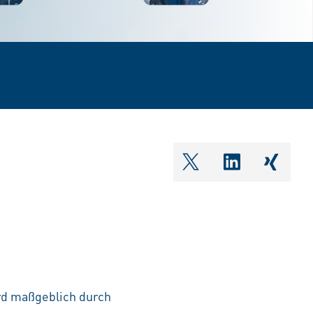
shareOntwitter
shareOnlin
share
ird maßgeblich durch