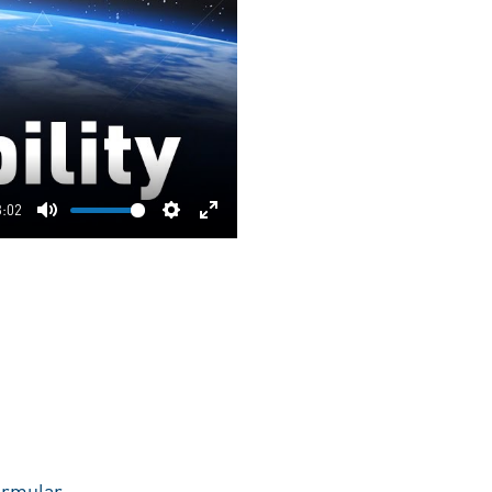
3:02
Mute
Settings
Enter
fullscreen
ormular