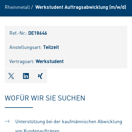
Rheinmetall
/
Werkstudent Auftragsabwicklung (m/w/d)
Ref.-Nr.:
DE18646
Anstellungsart:
Teilzeit
Vertragsart:
Werkstudent
shareOntwitter
shareOnlinkedIn
shareOnxing
WOFÜR WIR SIE SUCHEN
Unterstützung bei der kaufmännischen Abwicklung
von Kundenaufträgen