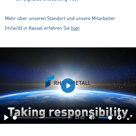
Mehr über unseren Standort und unsere Mitarbeiter
(m/w/d) in Kassel erfahren Sie
hier
.
Play
03:02
Play
Mute
Setting
En
fu