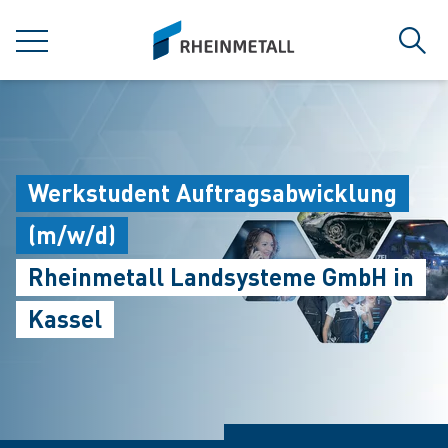
jumpToMain
siteLogo
MENÜ
Such
Werkstudent Auftragsabwicklung
(m/w/d)
Rheinmetall Landsysteme GmbH in
Kassel