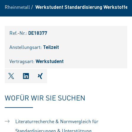
Rheinmetall
/
Werkstudent Standardisierung Werkstoffe,
Ref.-Nr.:
DE18377
Anstellungsart:
Teilzeit
Vertragsart:
Werkstudent
shareOntwitter
shareOnlinkedIn
shareOnxing
WOFÜR WIR SIE SUCHEN
Literaturrecherche
& Normvergleich für
Standardisierungen & Unterstützung