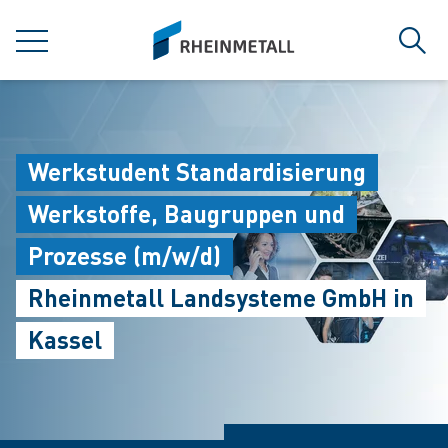
jumpToMain
siteLogo
MENÜ
Such
Werkstudent Standardisierung
Werkstoffe, Baugruppen und
Prozesse (m/w/d)
Rheinmetall Landsysteme GmbH in
Kassel