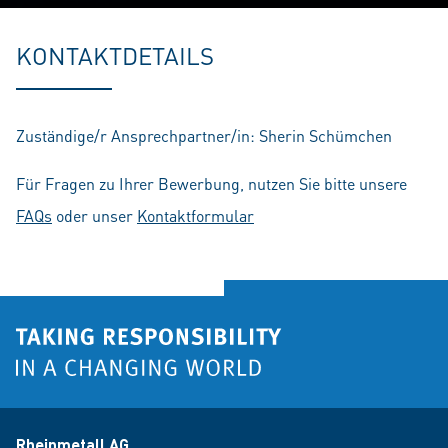
Play
Mute
Setting
En
fu
KONTAKTDETAILS
Zuständige/r Ansprechpartner/in: Sherin Schümchen
Für Fragen zu Ihrer Bewerbung, nutzen Sie bitte unsere
FAQs
oder unser
Kontaktformular
Rheinmetall AG