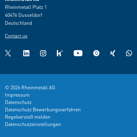
Rheinmetall Platz 1
40476 Dusseldorf
Deutschland
Contact us
Twitter
LinkedIn
Instagram
kununu
YouTube
glassdoor
XING
What
© 2026 Rheinmetall AG
Impressum
Datenschutz
Datenschutz Bewerbungsverfahren
Regelverstoß melden
Datenschutzeinstellungen