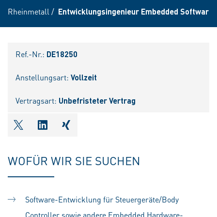
Rheinmetall
/
Entwicklungsingenieur Embedded Software 
Ref.-Nr.:
DE18250
Anstellungsart:
Vollzeit
Vertragsart:
Unbefristeter Vertrag
shareOntwitter
shareOnlinkedIn
shareOnxing
WOFÜR WIR SIE SUCHEN
Software-Entwicklung für Steuergeräte/Body
Controller sowie andere Embedded Hardware-