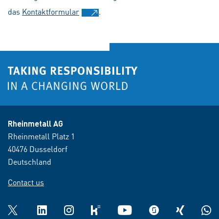
das
Kontaktformular
.
Rheinmetall AG
Rheinmetall Platz 1
40476 Dusseldorf
Deutschland
Contact us
Twitter
LinkedIn
Instagram
kununu
YouTube
glassdoor
XING
What