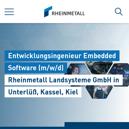
jumpToMain
siteLogo
MENÜ
Such
Entwicklungsingenieur Embedded
Software (m/w/d)
Rheinmetall Landsysteme GmbH in
Unterlüß, Kassel, Kiel