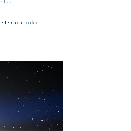
g-Tool
iten, u.a. in der