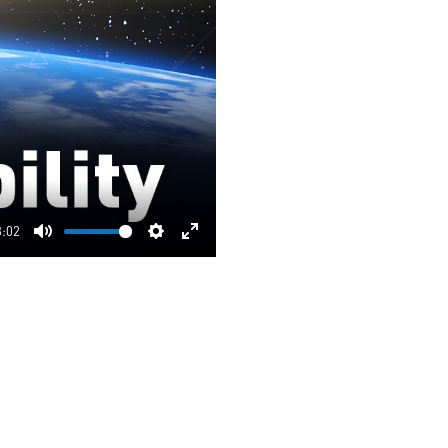
3:02
Mute
Settings
Enter
fullscreen