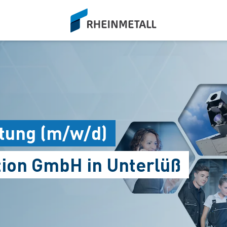
siteLogo
ltung (m/w/d)
tion GmbH in Unterlüß