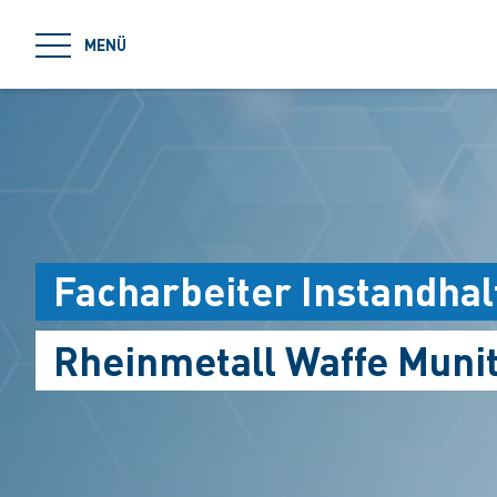
jumpToMain
MENÜ
Facharbeiter Instandha
Rheinmetall Waffe Muni