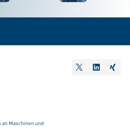
shareOntwitter
shareOnlin
share
n an Maschinen und