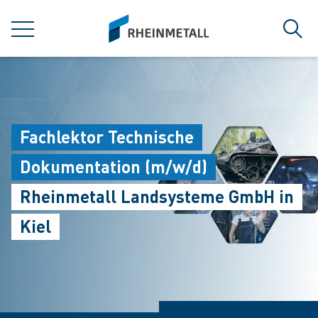
jumpToMain
siteLogo
MENÜ
Such
Fachlektor Technische
Dokumentation (m/w/d)
Rheinmetall Landsysteme GmbH in
Kiel