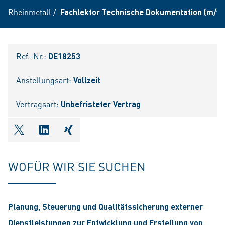
Rheinmetall
/
Fachlektor Technische Dokumentation (m/w/
Ref.-Nr.:
DE18253
Anstellungsart:
Vollzeit
Vertragsart:
Unbefristeter Vertrag
shareOntwitter
shareOnlinkedIn
shareOnxing
WOFÜR WIR SIE SUCHEN
Planung, Steuerung und Qualitätssicherung externer
Dienstleistungen zur Entwicklung und Erstellung von