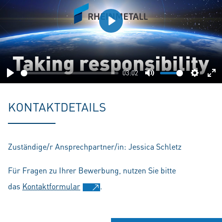
Play
03:02
Play
Mute
Setting
En
fu
KONTAKTDETAILS
Zuständige/r Ansprechpartner/in: Jessica Schletz
Für Fragen zu Ihrer Bewerbung, nutzen Sie bitte
das
Kontaktformular
.