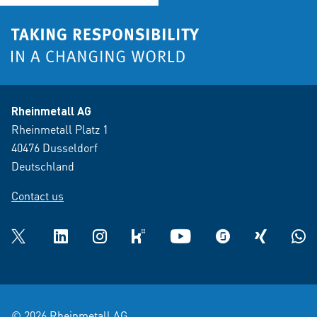
Rheinmetall AG
Rheinmetall Platz 1
40476 Dusseldorf
Deutschland
Contact us
Twitter
LinkedIn
Instagram
kununu
YouTube
glassdoor
XING
What
© 2026 Rheinmetall AG