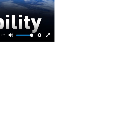
3:02
Mute
Settings
Enter
fullscreen