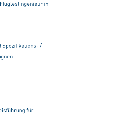
lugtestingenieur in
pezifikations- /
agnen
)
isführung für