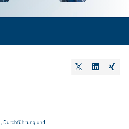
shareOntwitter
shareOnlin
share
g, Durchführung und