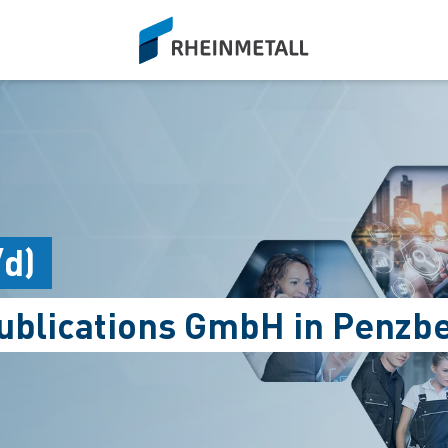
siteLogo
/d)
Publications GmbH in Penzb