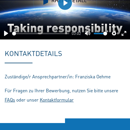
Play
03:02
Play
Mute
Setting
En
fu
KONTAKTDETAILS
Zuständige/r Ansprechpartner/in: Franziska Oehme
Für Fragen zu Ihrer Bewerbung, nutzen Sie bitte unsere
FAQs
oder unser
Kontaktformular