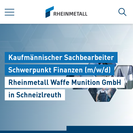
jumpToMain
siteLogo
MENÜ
Such
Kaufmännischer Sachbearbeiter
Schwerpunkt Finanzen (m/w/d)
Rheinmetall Waffe Munition GmbH
in Schneizlreuth