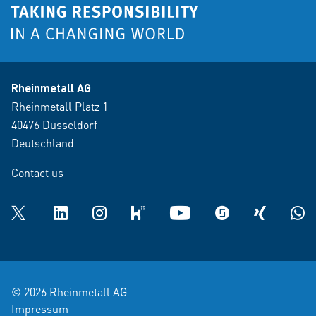
Rheinmetall AG
Rheinmetall Platz 1
40476 Dusseldorf
Deutschland
Contact us
Twitter
LinkedIn
Instagram
kununu
YouTube
glassdoor
XING
What
© 2026 Rheinmetall AG
Impressum