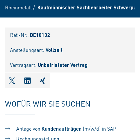
Rheinmetall
/
Kaufmännischer Sachbearbeiter Schwerpunk
Ref.-Nr.:
DE18132
Anstellungsart:
Vollzeit
Vertragsart:
Unbefristeter Vertrag
shareOntwitter
shareOnlinkedIn
shareOnxing
WOFÜR WIR SIE SUCHEN
Anlage von
Kundenaufträgen
(m/w/d) in SAP
Rechnungsstellung