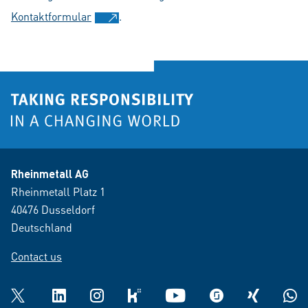
Kontaktformular
.
Rheinmetall AG
Rheinmetall Platz 1
40476 Dusseldorf
Deutschland
Contact us
Twitter
LinkedIn
Instagram
kununu
YouTube
glassdoor
XING
What