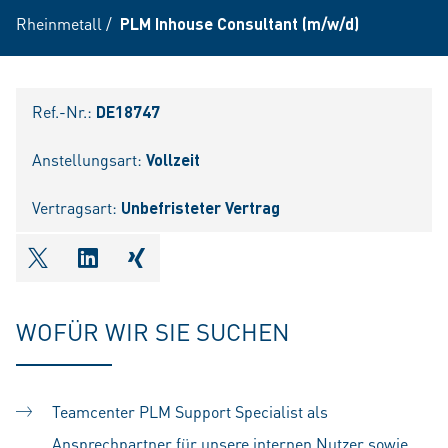
Rheinmetall
/
PLM Inhouse Consultant (m/w/d)
Ref.-Nr.:
DE18747
Anstellungsart:
Vollzeit
Vertragsart:
Unbefristeter Vertrag
shareOntwitter
shareOnlinkedIn
shareOnxing
WOFÜR WIR SIE SUCHEN
Teamcenter PLM Support Specialist als
Ansprechpartner für unsere internen Nutzer sowie