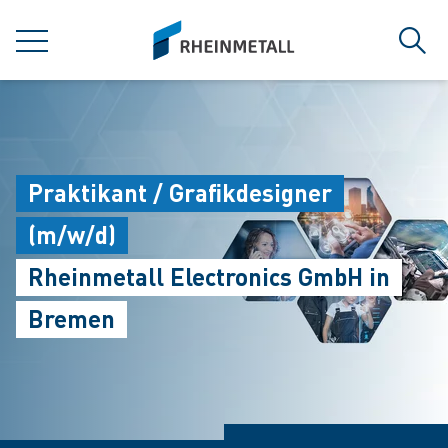
jumpToMain
siteLogo
MENÜ
Such
Praktikant / Grafikdesigner
(m/w/d)
Rheinmetall Electronics GmbH in
Bremen