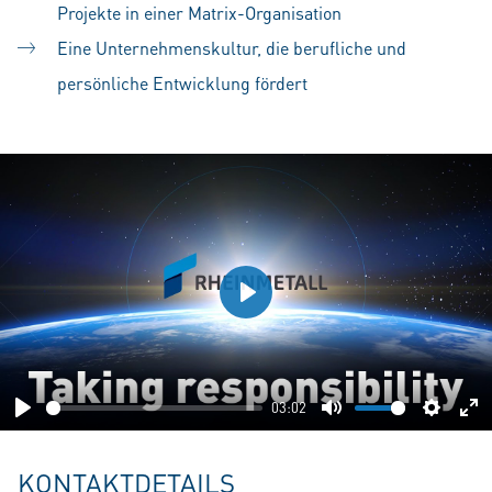
Projekte in einer Matrix-Organisation
Eine Unternehmenskultur, die berufliche und
persönliche Entwicklung fördert
Play
03:02
Play
Mute
Setting
En
fu
KONTAKTDETAILS