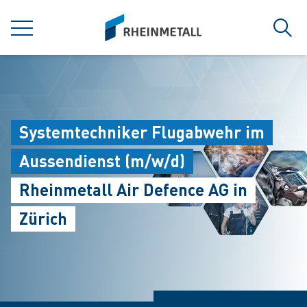
jumpToMain
siteLogo
MENÜ
Such
Systemtechniker Flugabwehr im
Aussendienst (m/w/d)
Rheinmetall Air Defence AG in
Zürich