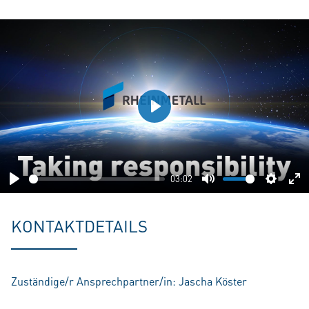
Play
03:02
Play
Mute
Setting
En
fu
KONTAKTDETAILS
Zuständige/r Ansprechpartner/in: Jascha Köster