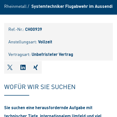
Rheinmetall
/
Systemtechniker Flugabwehr im Aussendien
Ref.-Nr.:
CH00939
Anstellungsart:
Vollzeit
Vertragsart:
Unbefristeter Vertrag
shareOntwitter
shareOnlinkedIn
shareOnxing
WOFÜR WIR SIE SUCHEN
Sie suchen eine herausfordernde Aufgabe mit
technischer Tiefe, internationalem Umfeld und viel