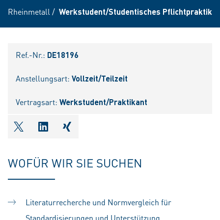
Rheinmetall
/
Werkstudent/Studentisches Pflichtpraktikum
Ref.-Nr.:
DE18196
Anstellungsart:
Vollzeit/Teilzeit
Vertragsart:
Werkstudent/Praktikant
shareOntwitter
shareOnlinkedIn
shareOnxing
WOFÜR WIR SIE SUCHEN
Literaturrecherche und Normvergleich für
Standardisierungen und Unterstützung