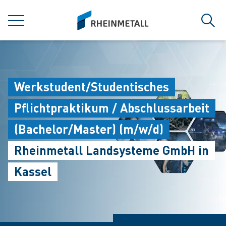
jumpToMain
siteLogo
MENÜ
Such
Werkstudent/Studentisches
Pflichtpraktikum / Abschlussarbeit
(Bachelor/Master) (m/w/d)
Rheinmetall Landsysteme GmbH in
Kassel