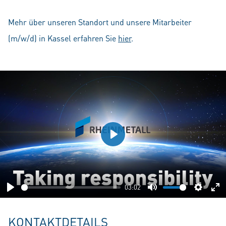
Mehr über unseren Standort und unsere Mitarbeiter
(m/w/d) in Kassel erfahren Sie
hier
.
Play
03:02
Play
Mute
Setting
En
fu
KONTAKTDETAILS