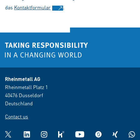
das
Kontaktformular
.
Rheinmetall AG
Rheinmetall Platz 1
40476 Dusseldorf
Deutschland
Contact us
Twitter
LinkedIn
Instagram
kununu
YouTube
glassdoor
XING
What