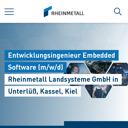
jumpToMain
siteLogo
MENÜ
Such
Entwicklungsingenieur Embedded
Software (m/w/d)
Rheinmetall Landsysteme GmbH in
Unterlüß, Kassel, Kiel