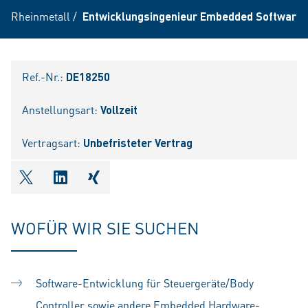
Rheinmetall
/
Entwicklungsingenieur Embedded Software 
Ref.-Nr.:
DE18250
Anstellungsart:
Vollzeit
Vertragsart:
Unbefristeter Vertrag
shareOntwitter
shareOnlinkedIn
shareOnxing
WOFÜR WIR SIE SUCHEN
Software-Entwicklung für Steuergeräte/Body
Controller sowie andere Embedded Hardware-