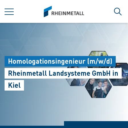
jumpToMain
siteLogo
MENÜ
Such
Homologationsingenieur (m/w/d)
Rheinmetall Landsysteme GmbH in
Kiel