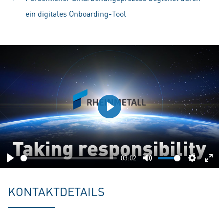
ein digitales Onboarding-Tool
Play
03:02
Play
Mute
Setting
En
fu
KONTAKTDETAILS