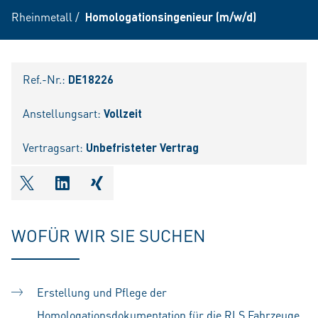
Rheinmetall
/
Homologationsingenieur (m/w/d)
Ref.-Nr.:
DE18226
Anstellungsart:
Vollzeit
Vertragsart:
Unbefristeter Vertrag
shareOntwitter
shareOnlinkedIn
shareOnxing
WOFÜR WIR SIE SUCHEN
Erstellung und Pflege der
Homologationsdokumentation für die RLS Fahrzeuge