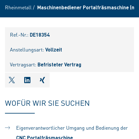
Rheinmetall
/
Maschinenbediener Portalfräsmaschine (m/
Ref.-Nr.:
DE18354
Anstellungsart:
Vollzeit
Vertragsart:
Befristeter Vertrag
shareOntwitter
shareOnlinkedIn
shareOnxing
WOFÜR WIR SIE SUCHEN
Eigenverantwortlicher Umgang und Bedienung der
CNC Portalfräsmaschine