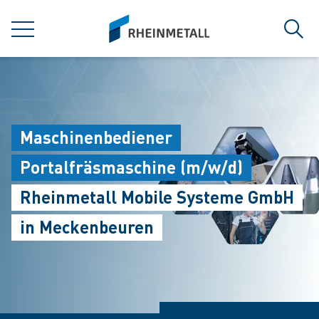
jumpToMain
siteLogo
MENÜ
Such
Maschinenbediener
Portalfräsmaschine (m/w/d)
Rheinmetall Mobile Systeme GmbH
in Meckenbeuren