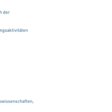
h der
ngsaktivitäten
swissenschaften,