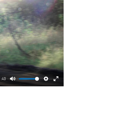
1:40
Mute
Settings
Enter
fullscreen