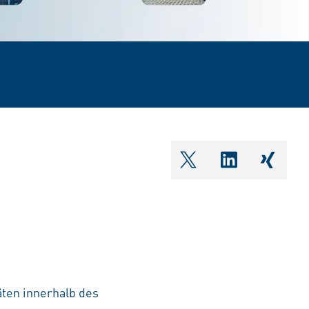
shareOntwitter
shareOnlin
share
äten innerhalb des