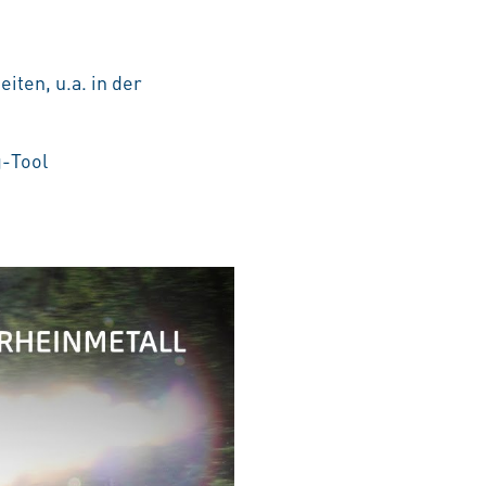
iten, u.a. in der
g-Tool