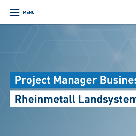
jumpToMain
MENÜ
Project Manager Busin
Rheinmetall Landsyste