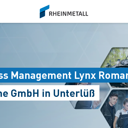
siteLogo
ess Management Lynx Roman
me GmbH in Unterlüß