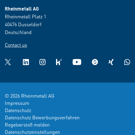
Rheinmetall AG
Rheinmetall Platz 1
40476 Dusseldorf
Deutschland
Contact us
Twitter
LinkedIn
Instagram
kununu
YouTube
glassdoor
XING
What
© 2026 Rheinmetall AG
Impressum
Datenschutz
Datenschutz Bewerbungsverfahren
Regelverstoß melden
Datenschutzeinstellungen