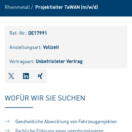
Rheinmetall
/
Projektleiter TaWAN (m/w/d)
Ref.-Nr.:
DE17991
Anstellungsart:
Vollzeit
Vertragsart:
Unbefristeter Vertrag
shareOntwitter
shareOnlinkedIn
shareOnxing
WOFÜR WIR SIE SUCHEN
Ganzheitliche Abwicklung von Fahrzeugprojekten
Fachliche Führung eines interdisziplinären