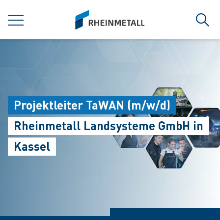
jumpToMain
siteLogo
MENÜ
Such
Projektleiter TaWAN (m/w/d)
Rheinmetall Landsysteme GmbH in
Kassel