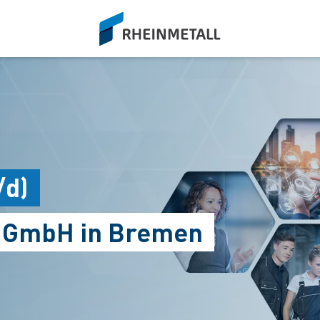
siteLogo
/d)
s GmbH in Bremen