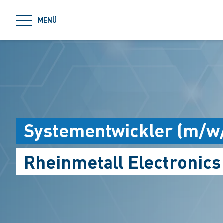
jumpToMain
MENÜ
Systementwickler (m/w
Rheinmetall Electronic