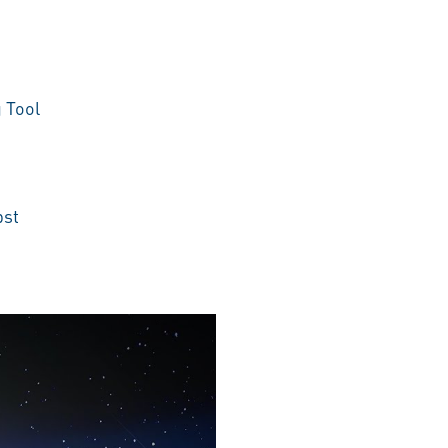
 Tool
bst