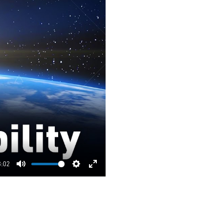
3:02
Mute
Settings
Enter
fullscreen