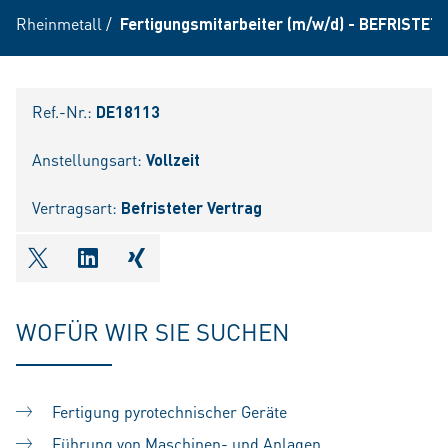
Rheinmetall
/
Fertigungsmitarbeiter (m/w/d) - BEFRISTET
Ref.-Nr.:
DE18113
Anstellungsart:
Vollzeit
Vertragsart:
Befristeter Vertrag
shareOntwitter
shareOnlinkedIn
shareOnxing
WOFÜR WIR SIE SUCHEN
Fertigung pyrotechnischer Geräte
Führung von Maschinen- und Anlagen