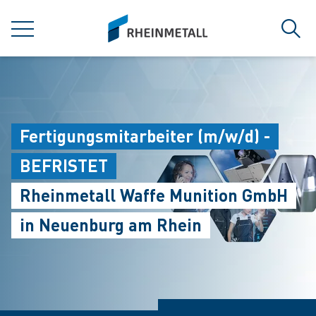
jumpToMain
siteLogo
MENÜ
Such
Fertigungsmitarbeiter (m/w/d) -
BEFRISTET
Rheinmetall Waffe Munition GmbH
in Neuenburg am Rhein