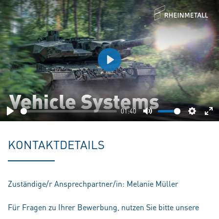
Play
01:40
Play
Mute
Setting
En
fu
KONTAKTDETAILS
Zuständige/r Ansprechpartner/in: Melanie Müller
Für Fragen zu Ihrer Bewerbung, nutzen Sie bitte unsere