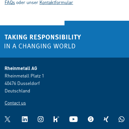
FAQs
oder unser
Kontaktformular
Rheinmetall AG
Rheinmetall Platz 1
40476 Dusseldorf
Deutschland
Contact us
Twitter
LinkedIn
Instagram
kununu
YouTube
glassdoor
XING
What