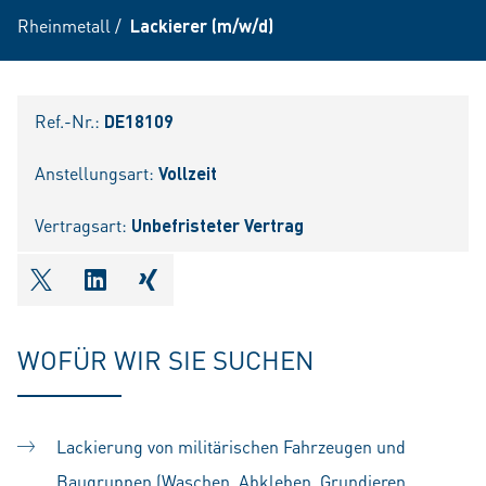
Rheinmetall
/
Lackierer (m/w/d)
Ref.-Nr.:
DE18109
Anstellungsart:
Vollzeit
Vertragsart:
Unbefristeter Vertrag
shareOntwitter
shareOnlinkedIn
shareOnxing
WOFÜR WIR SIE SUCHEN
Lackierung von militärischen Fahrzeugen und
Baugruppen (Waschen, Abkleben, Grundieren,