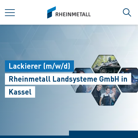
jumpToMain
siteLogo
MENÜ
Such
Lackierer (m/w/d)
Rheinmetall Landsysteme GmbH in
Kassel