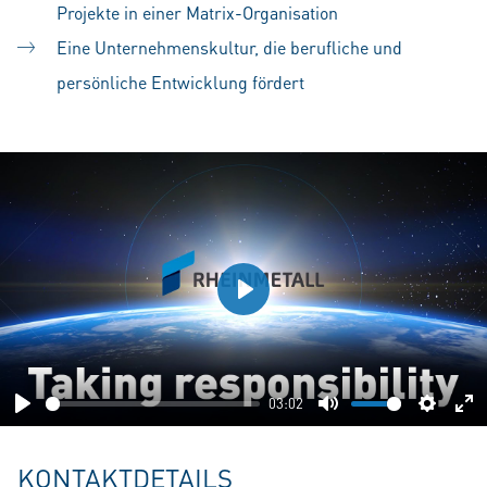
Projekte in einer Matrix-Organisation
Eine Unternehmenskultur, die berufliche und
persönliche Entwicklung fördert
Play
03:02
Play
Mute
Setting
En
fu
KONTAKTDETAILS