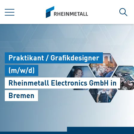
jumpToMain
siteLogo
MENÜ
Such
Praktikant / Grafikdesigner
(m/w/d)
Rheinmetall Electronics GmbH in
Bremen