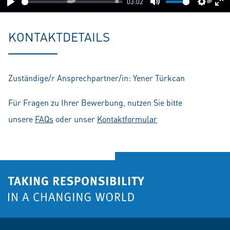
03:02
Play
Mute
Setting
En
fu
KONTAKTDETAILS
Zuständige/r Ansprechpartner/in: Yener Türkcan
Für Fragen zu Ihrer Bewerbung, nutzen Sie bitte
unsere
FAQs
oder unser
Kontaktformular