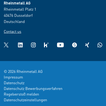
Rheinmetall AG
Rheinmetall Platz 1
40476 Dusseldorf
Deutschland
Contact us
Twitter
LinkedIn
Instagram
kununu
YouTube
glassdoor
XING
What
© 2026 Rheinmetall AG
Impressum
Datenschutz
Datenschutz Bewerbungsverfahren
Regelverstoß melden
Datenschutzeinstellungen