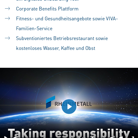
Corporate Benefits Plattform
Fitness- und Gesundheitsangebote sowie VIVA-
Familien-Service
Subventioniertes Betriebsrestaurant sowie
kostenloses Wasser, Kaffee und Obst
Play