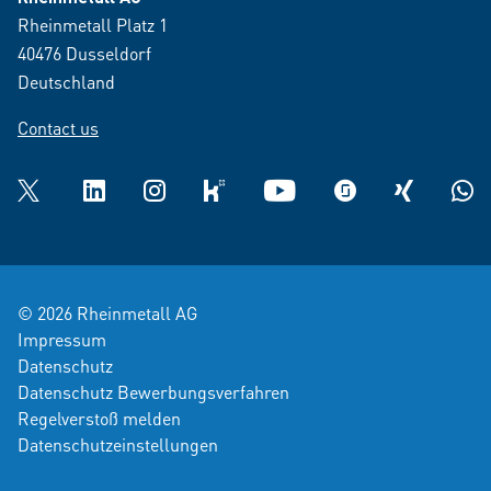
Rheinmetall Platz 1
40476 Dusseldorf
Deutschland
Contact us
Twitter
LinkedIn
Instagram
kununu
YouTube
glassdoor
XING
What
© 2026 Rheinmetall AG
Impressum
Datenschutz
Datenschutz Bewerbungsverfahren
Regelverstoß melden
Datenschutzeinstellungen