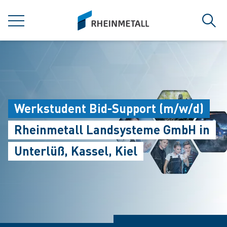
jumpToMain
siteLogo
MENÜ
Such
Werkstudent Bid-Support (m/w/d)
Rheinmetall Landsysteme GmbH in
Unterlüß, Kassel, Kiel