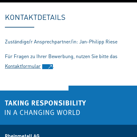
Play
Mute
Setting
En
fu
KONTAKTDETAILS
Zuständige/r Ansprechpartner/in: Jan-Philipp Riese
Für Fragen zu Ihrer Bewerbung, nutzen Sie bitte das
Kontaktformular
.
Rheinmetall AG