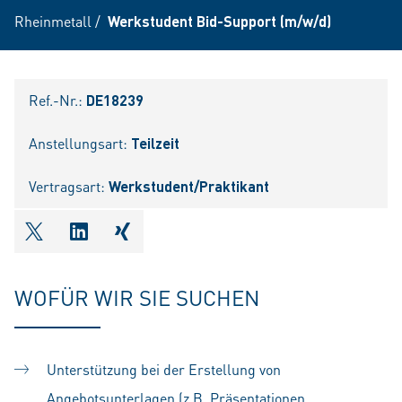
Rheinmetall
/
Werkstudent Bid-Support (m/w/d)
Ref.-Nr.:
DE18239
Anstellungsart:
Teilzeit
Vertragsart:
Werkstudent/Praktikant
shareOntwitter
shareOnlinkedIn
shareOnxing
WOFÜR WIR SIE SUCHEN
Unterstützung bei der Erstellung von
Angebotsunterlagen (z.B. Präsentationen,