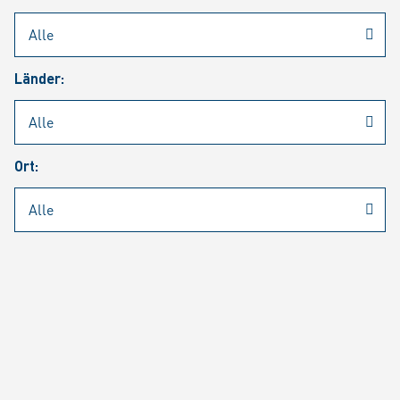
Rheinmetall
/
Karriere
/
Aktuelle Stellenangebote
Länder:
Jobsuche
Job Alert
FAQ
Ort:
JOBSUCHE
SUCH
SEITE 1 VON 1460 ERGEBNISSEN