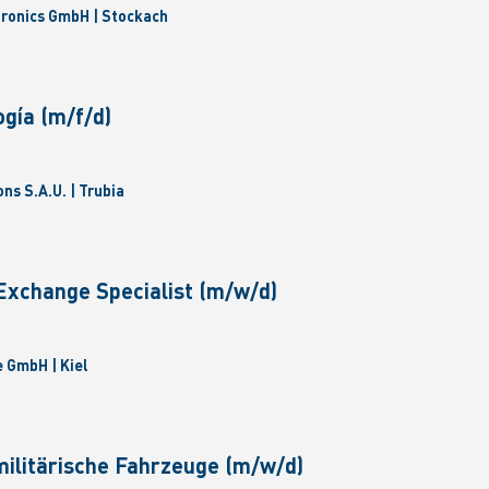
tronics GmbH | Stockach
gía (m/f/d)
ns S.A.U. | Trubia
Exchange Specialist (m/w/d)
 GmbH | Kiel
militärische Fahrzeuge (m/w/d)