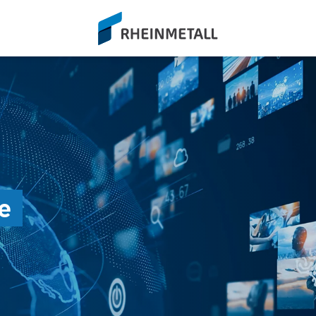
siteLogo
e