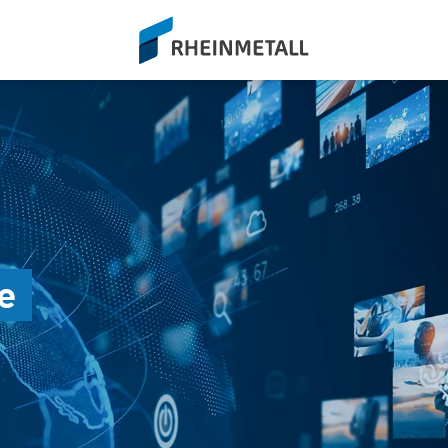
siteLogo
e