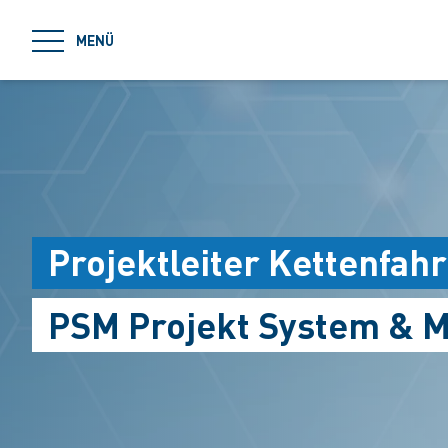
jumpToMain
MENÜ
Projektleiter Kettenfah
PSM Projekt System & 