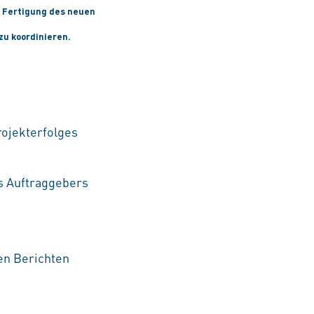
d Fertigung des neuen
zu koordinieren.
rojekterfolges
s Auftraggebers
en Berichten