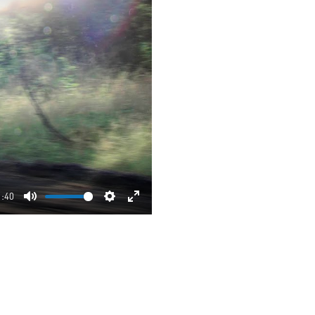
1:40
Mute
Settings
Enter
fullscreen