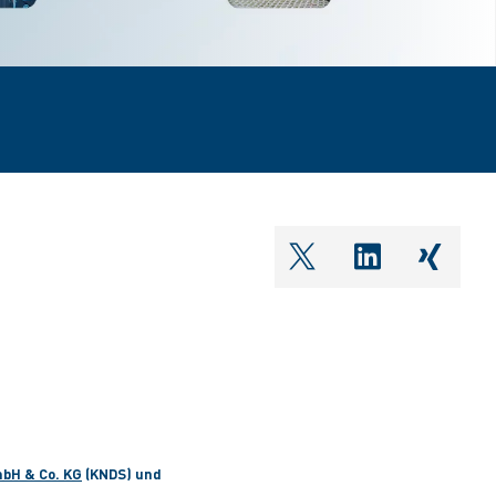
shareOntwitter
shareOnlin
share
bH & Co. KG
(KNDS) und