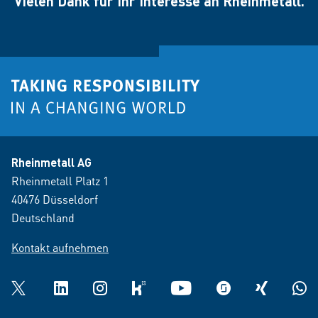
Vielen Dank für Ihr Interesse an Rheinmetall.
Rheinmetall AG
Rheinmetall Platz 1
40476 Düsseldorf
Deutschland
Kontakt aufnehmen
Twitter
LinkedIn
Instagram
kununu
YouTube
glassdoor
XING
What