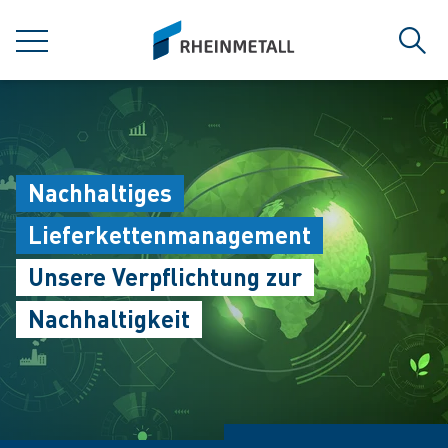
jumpToMain
siteLogo
MENÜ
Such
Nachhaltiges
Lieferkettenmanagement
Unsere Verpflichtung zur
Nachhaltigkeit