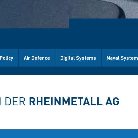
Policy
Air Defence
Digital Systems
Naval Syste
N DER
RHEINMETALL AG