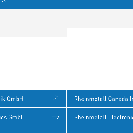
.A.
nik GmbH
Rheinmetall Canada I
nics GmbH
Rheinmetall Electroni