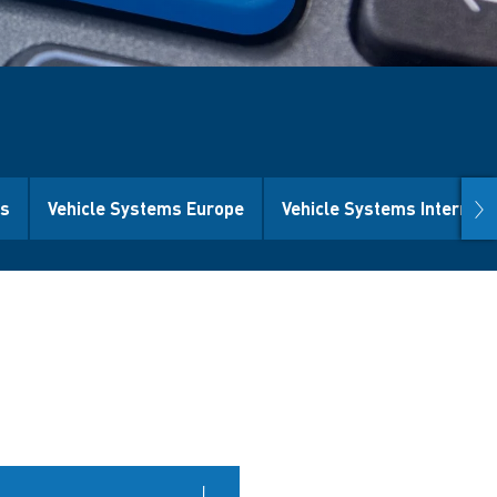
nex
ms
Vehicle Systems Europe
Vehicle Systems Internati