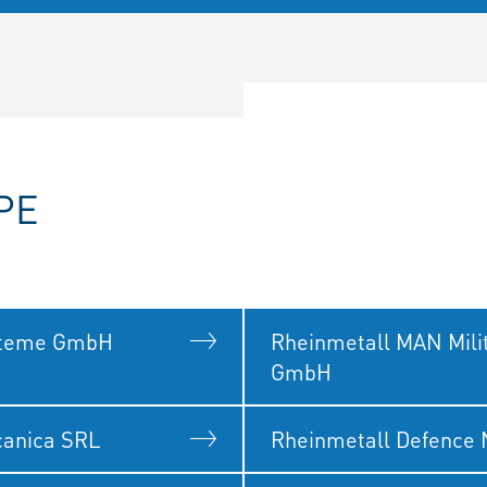
PE
steme GmbH
Rheinmetall MAN Milit
GmbH
canica SRL
Rheinmetall Defence 