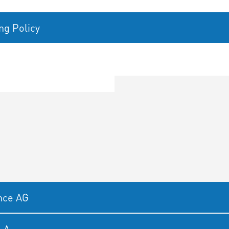
ng Policy
nce AG