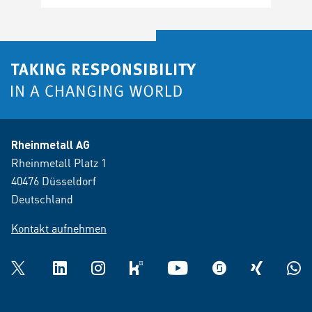
Rheinmetall AG
Rheinmetall Platz 1
40476 Düsseldorf
Deutschland
Kontakt aufnehmen
Twitter
LinkedIn
Instagram
kununu
YouTube
glassdoor
XING
What