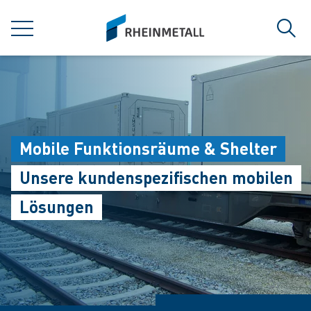
jumpToMain
siteLogo
MENÜ
Such
Mobile Funktionsräume & Shelter
Unsere kundenspezifischen mobilen
Lösungen