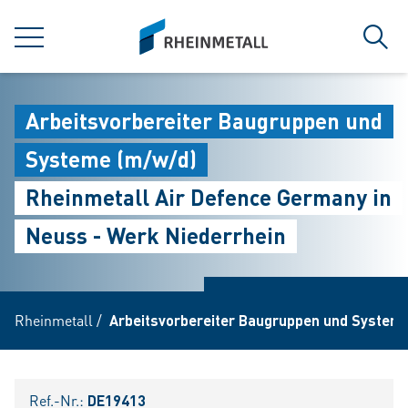
jumpToMain
siteLogo
MENÜ
Such
Arbeitsvorbereiter Baugruppen und
Systeme (m/w/d)
Rheinmetall Air Defence Germany in
Neuss - Werk Niederrhein
Rheinmetall
/
Arbeitsvorbereiter Baugruppen und Systeme
Ref.-Nr.:
DE19413