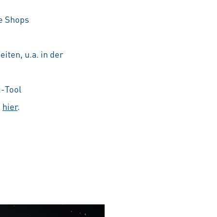
he Shops
iten, u.a. in der
g-Tool
e
hier
.