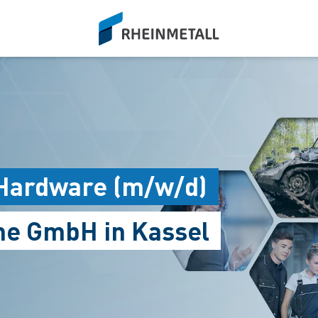
siteLogo
 Hardware (m/w/d)
me GmbH in Kassel