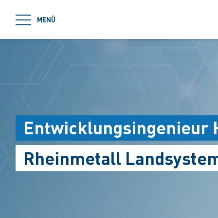
jumpToMain
MENÜ
Entwicklungsingenieur
Rheinmetall Landsyste