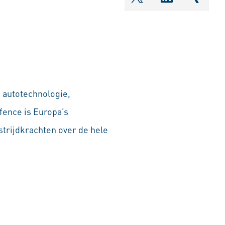
shareOntwitter
shareOnlin
share
n autotechnologie,
fence is Europa’s
trijdkrachten over de hele