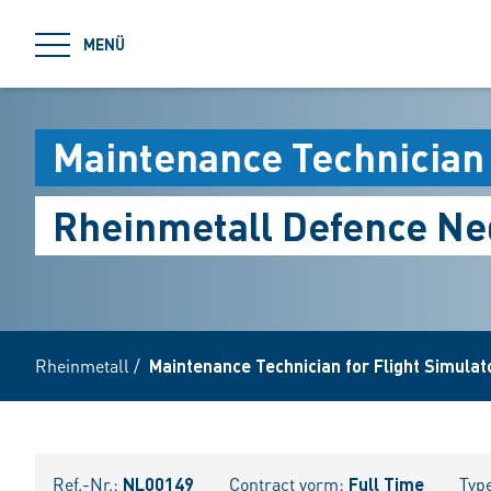
jumpToMain
MENÜ
Maintenance Technician 
Rheinmetall Defence Ned
Rheinmetall
/
Maintenance Technician for Flight Simulat
Ref.-Nr.:
NL00149
Contract vorm:
Full Time
Typ