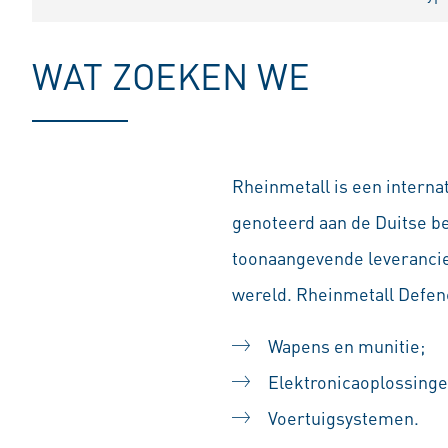
WAT ZOEKEN WE
Rheinmetall is een interna
genoteerd aan de Duitse b
toonaangevende leverancier
wereld. Rheinmetall Defenc
Wapens en munitie;
Elektronicaoplossinge
Voertuigsystemen.