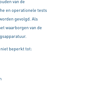
ouden van de
che en operationele tests
worden gevolgd. Als
het waarborgen van de
ngsapparatuur.
iet beperkt tot:
m