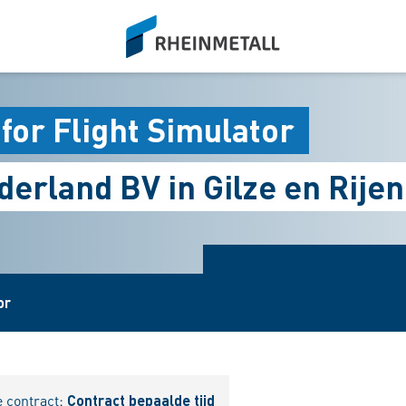
siteLogo
for Flight Simulator
erland BV in Gilze en Rijen
or
e contract:
Contract bepaalde tijd