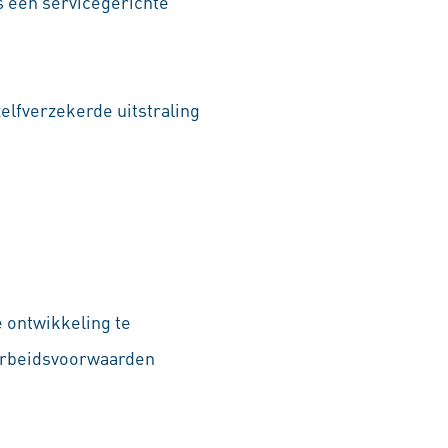
s een servicegerichte
elfverzekerde uitstraling
e ontwikkeling te
 arbeidsvoorwaarden