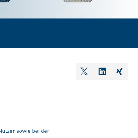
shareOntwitter
shareOnlin
share
Nutzer sowie bei der