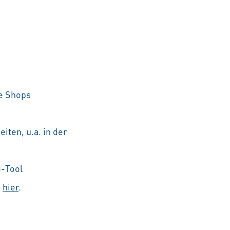
he Shops
iten, u.a. in der
g-Tool
e
hier
.