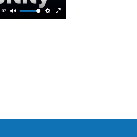
3:02
Mute
Settings
Enter
fullscreen