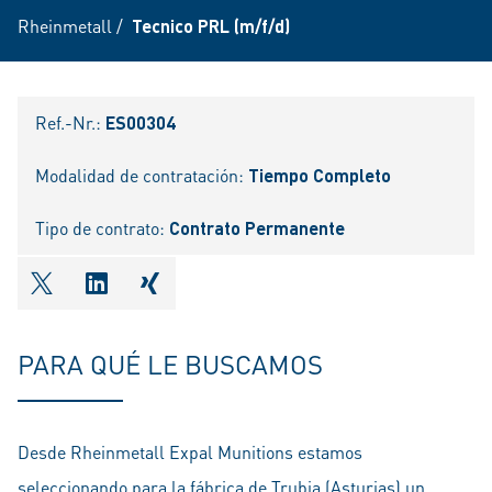
Rheinmetall
/
Tecnico PRL (m/f/d)
Ref.-Nr.:
ES00304
Modalidad de contratación:
Tiempo Completo
Tipo de contrato:
Contrato Permanente
shareOntwitter
shareOnlinkedIn
shareOnxing
PARA QUÉ LE BUSCAMOS
Desde Rheinmetall Expal Munitions estamos
seleccionando para la fábrica de Trubia (Asturias) un