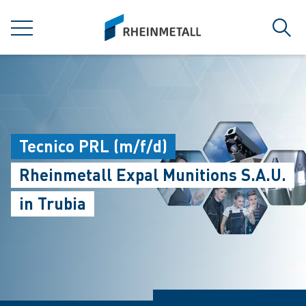
jumpToMain
siteLogo
MENÜ
Such
Tecnico PRL (m/f/d)
Rheinmetall Expal Munitions S.A.U.
in Trubia