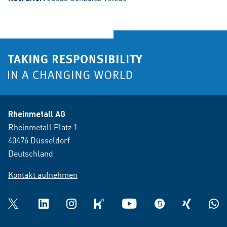
Rheinmetall AG
Rheinmetall Platz 1
40476 Düsseldorf
Deutschland
Kontakt aufnehmen
Twitter
LinkedIn
Instagram
kununu
YouTube
glassdoor
XING
What