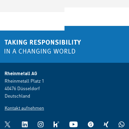
Rheinmetall AG
Rheinmetall Platz 1
40476 Düsseldorf
Deutschland
Kontakt aufnehmen
Twitter
LinkedIn
Instagram
kununu
YouTube
glassdoor
XING
What