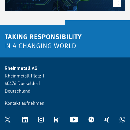
Rheinmetall AG
Rheinmetall Platz 1
40476 Düsseldorf
Deutschland
Kontakt aufnehmen
Twitter
LinkedIn
Instagram
kununu
YouTube
glassdoor
XING
What