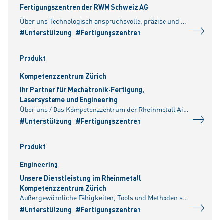
Fertigungszentren der RWM Schweiz AG
Über uns Technologisch anspruchsvolle, präzise und kundenspezifische Zulieferteile auf dem Gebiet der Metall- und Kunststoffverarbeitung bilden die Schwerpunkte in den Fertigungszentren der RWM Schwei
#Unterstützung
#Fertigungszentren
Produkt
Kompetenzzentrum Zürich
Ihr Partner für Mechatronik-Fertigung,
Lasersysteme und Engineering
Über uns / Das Kompetenzzentrum der Rheinmetall Air Defence AG verfügt über ein breites Leistungsportfolio für unterschiedliche Industriezweige. Über 400 Spezialisten aus Engineering, Fertigung und Pr
#Unterstützung
#Fertigungszentren
Produkt
Engineering
Unsere Dienstleistung im Rheinmetall
Kompetenzzentrum Zürich
Außergewöhnliche Fähigkeiten, Tools und Methoden sind Voraussetzung für die Entwicklung unserer hochkomplexen Produkte im Rheinmetall Kompetenzzentrum Zürich. Die wesentlichen Treiber hierbei sind:
#Unterstützung
#Fertigungszentren