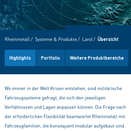
Rheinmetall
/
Systeme & Produkte
/
Land
/
Übersicht
Highlights
Portfolio
Weitere Produktbereiche
Wo immer in der Welt Krisen entstehen, sind militärische
Fahrzeugsysteme gefragt, die sich den jeweiligen
Verhältnissen und Lagen anpassen können. Die Frage nach
der erforderlichen Flexibilität beantwortet Rheinmetall mit
Fahrzeugfamilien, die konsequent modular aufgebaut sind