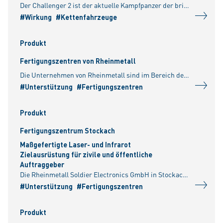
Der Challenger 2 ist der aktuelle Kampfpanzer der britischen Streitkräfte und der königlich-omanischen Streitkräfte. / Der hochmobile Challenger 2 ist schwer gepanzert und für das hochintensive Gefe
#Wirkung
#Kettenfahrzeuge
Produkt
Fertigungszentren von Rheinmetall
Die Unternehmen von Rheinmetall sind im Bereich der mechanischen Fertigung mit den besten Maschinen ausgestattet und verfügen über modernste Produktionsverfahren, um den hohen Qualitätsanforderungen i
#Unterstützung
#Fertigungszentren
Produkt
Fertigungszentrum Stockach
Maßgefertigte Laser- und Infrarot
Zielausrüstung für zivile und öffentliche
Auftraggeber
Die Rheinmetall Soldier Electronics GmbH in Stockach am Bodensee betreibt das Fertigungszentrum im Süden Deutschlands. Das Unternehmen ist auf die Entwicklung und Fertigung von Ausrüstung und Systemen
#Unterstützung
#Fertigungszentren
Produkt