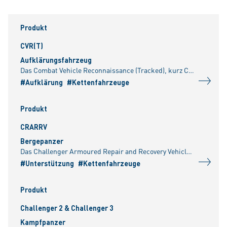
Produkt
CVR(T)
Aufklärungsfahrzeug
Das Combat Vehicle Reconnaissance (Tracked), kurz CVR(T), ist eine Familie leichter Kettenfahrzeuge, die in über 40 Jahren weiterentwickelt und modernisiert wurde. Der CVR(T) ist in vielen verschieden
#Aufklärung
#Kettenfahrzeuge
Produkt
CRARRV
Bergepanzer
Das Challenger Armoured Repair and Recovery Vehicle (CRARRV) ist für die Bergung beschädigter Panzer sowie Instandsetzungsarbeiten auf dem Gefechtsfeld bestimmt. / Das Fahrzeug verfügt über zwei Sei
#Unterstützung
#Kettenfahrzeuge
Produkt
Challenger 2 & Challenger 3
Kampfpanzer