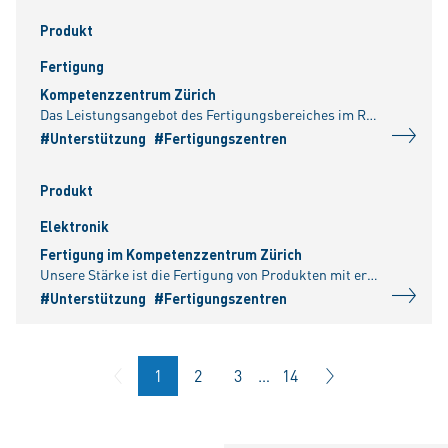
Produkt
Fertigung
Kompetenzzentrum Zürich
Das Leistungsangebot des Fertigungsbereiches im Rheinmetall Kompetenzzentrum Zürich umfasst neben der Projektplanung, der Konstruktion und der Entwicklung, die Materialbeschaffung, das Prozess-Enginee
#Unterstützung
#Fertigungszentren
Produkt
Elektronik
Fertigung im Kompetenzzentrum Zürich
Unsere Stärke ist die Fertigung von Produkten mit erhöhten Qualitäts- und Zuverlässigkeitsanforderungen, unter anderem nach IPC-A-610 Klasse 3. Um den hohen Qualitätsanforderungen Rechnung tragen zu k
#Unterstützung
#Fertigungszentren
1
2
3
…
14