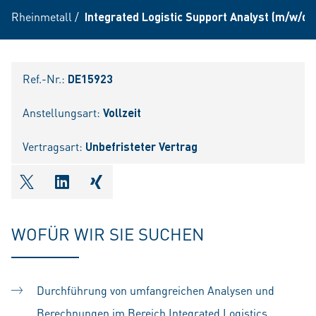
Rheinmetall
/
Integrated Logistic Support Analyst (m/w/d)
Ref.-Nr.:
DE15923
Anstellungsart:
Vollzeit
Vertragsart:
Unbefristeter Vertrag
shareOntwitter
shareOnlinkedIn
shareOnxing
WOFÜR WIR SIE SUCHEN
Durchführung von umfangreichen Analysen und
Berechnungen im Bereich Integrated Logistics