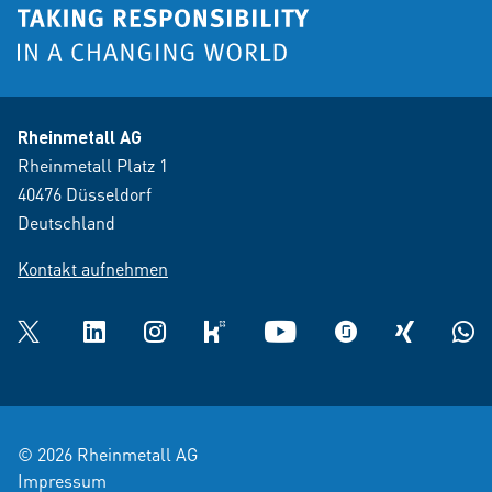
Rheinmetall AG
Rheinmetall Platz 1
40476 Düsseldorf
Deutschland
Kontakt aufnehmen
Twitter
LinkedIn
Instagram
kununu
YouTube
glassdoor
XING
What
© 2026 Rheinmetall AG
Impressum