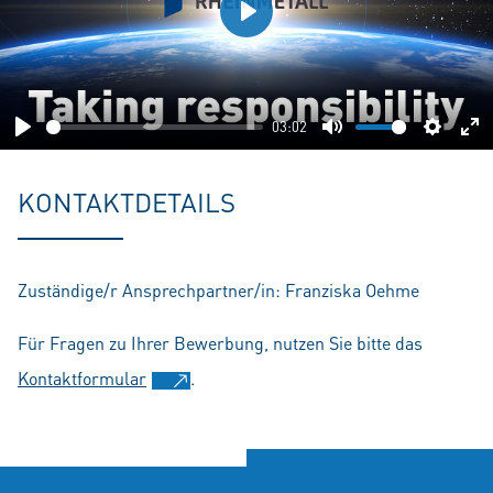
Play
03:02
Play
Mute
Setting
En
fu
KONTAKTDETAILS
Zuständige/r Ansprechpartner/in: Franziska Oehme
Für Fragen zu Ihrer Bewerbung, nutzen Sie bitte das
Kontaktformular
.