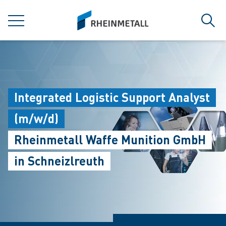
jumpToMain
siteLogo
MENÜ
Such
Integrated Logistic Support Analyst
(m/w/d)
Rheinmetall Waffe Munition GmbH
in Schneizlreuth