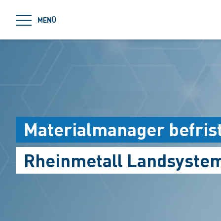
jumpToMain
MENÜ
Materialmanager befris
Rheinmetall Landsyste