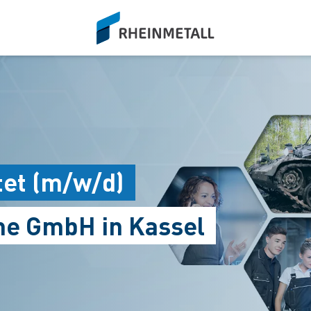
siteLogo
tet (m/w/d)
me GmbH in Kassel