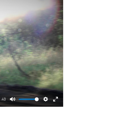
1:40
Mute
Settings
Enter
fullscreen