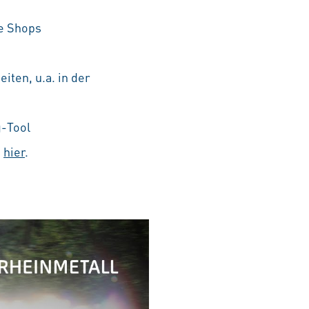
he Shops
iten, u.a. in der
g-Tool
e
hier
.