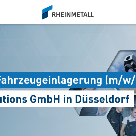
siteLogo
/ Fahrzeugeinlagerung (m/w/
utions GmbH in Düsseldorf