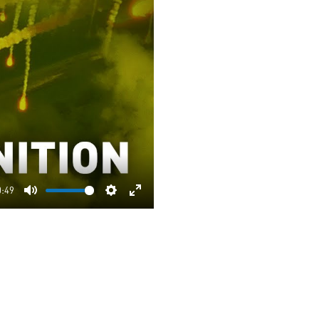
0:49
Mute
Settings
Enter
fullscreen