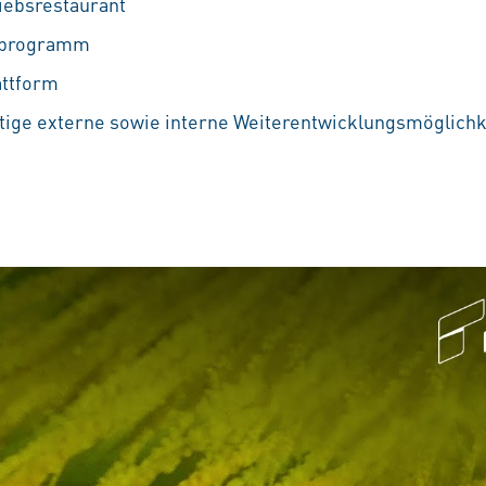
iebsrestaurant
ufprogramm
attform
ältige externe sowie interne Weiterentwicklungsmöglichkei