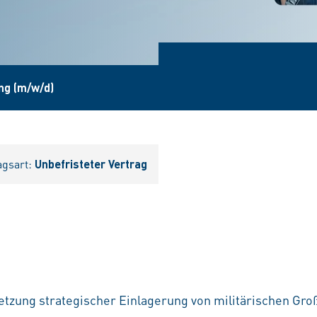
ung (m/w/d)
agsart:
Unbefristeter Vertrag
tzung strategischer Einlagerung von militärischen Gro